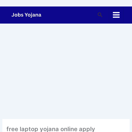
Skip
to
Search
content
free laptop yojana online apply